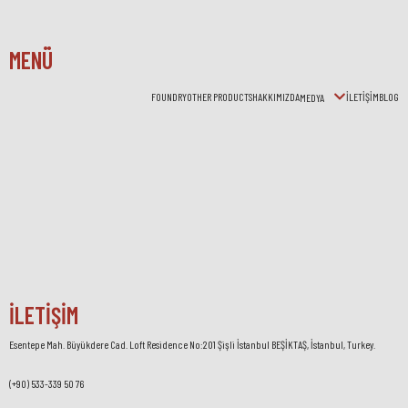
MENÜ
FOUNDRY
OTHER PRODUCTS
HAKKIMIZDA
İLETİŞİM
BLOG
MEDYA
İLETİŞİM
Esentepe Mah. Büyükdere Cad. Loft Residence No:201 Şişli İstanbul BEŞİKTAŞ, İstanbul, Turkey.
(+90) 533-339 50 76