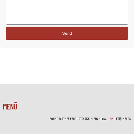
Send
MENÜ
FOUNDRY
OTHER PRODUCTS
HAKKIMIZDA
İLETİŞİM
BLOG
MEDYA