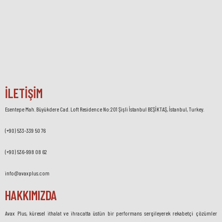
İLETİŞİM
Esentepe Mah. Büyükdere Cad. Loft Residence No:201 Şişli İstanbul BEŞİKTAŞ, İstanbul, Turkey.
(+90) 533-339 50 76
(+90) 536-998 08 62
info@avaxplus.com
HAKKIMIZDA
Avax Plus, küresel ithalat ve ihracatta üstün bir performans sergileyerek rekabetçi çözümler