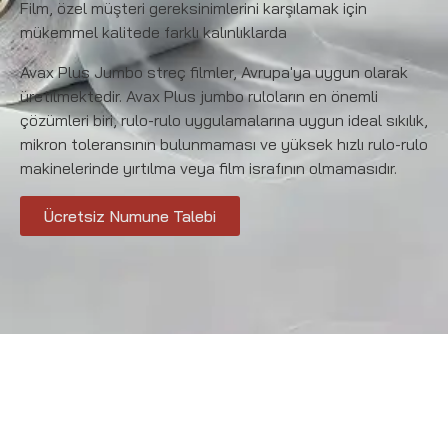
Film, özel müşteri gereksinimlerini karşılamak için
mükemmel kalitede farklı kalınlıklarda
Avax Plus Jumbo streç filmler, Avrupa'ya uygun olarak
üretilmektedir. Avax Plus jumbo ruloların en önemli
çözümleri biri, rulo-rulo uygulamalarına uygun ideal sıkılık,
mikron toleransının bulunmaması ve yüksek hızlı rulo-rulo
makinelerinde yırtılma veya film israfının olmamasıdır.
Ücretsiz Numune Talebi