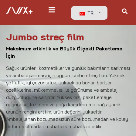
TR
Jumbo streç film
Maksimum etkinlik ve Büyük Ölçekli Paketleme
İçin
Sağlık ürünleri, kozmetikler ve günlük bakımların sarılması
ve ambalajlanması için uygun jumbo streç film. Yüksek
şeffaflık, iyi çözünürlük, yüksek su buharı bariyer
özelliklerine, mükemmel ısı ile görünüme ve ambalaj
düzgünlüğüne sahiptir. Yüksek hızlı paketlemeye
uygundur; Toz, nem ve yağa karşı koruma sağlayarak
ürünün rengini arttırır, ürün değerini yükseltir.
Ambalajlanan bozulmaz uzun süre bozulmadan ve kolay
deforme olmadan muhafaza muhafaza edilir