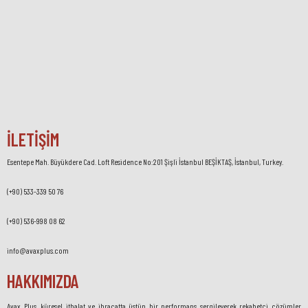
İLETİŞİM
Esentepe Mah. Büyükdere Cad. Loft Residence No:201 Şişli İstanbul BEŞİKTAŞ, İstanbul, Turkey.
(+90) 533-339 50 76
(+90) 536-998 08 62
info@avaxplus.com
HAKKIMIZDA
Avax Plus, küresel ithalat ve ihracatta üstün bir performans sergileyerek rekabetçi çözümler