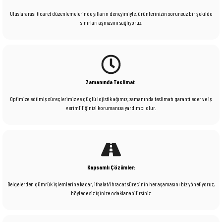
Uluslararası ticaret düzenlemelerinde yılların deneyimiyle, ürünlerinizin sorunsuz bir şekilde
sınırları aşmasını sağlıyoruz.
Zamanında Teslimat
:
Optimize edilmiş süreçlerimiz ve güçlü lojistik ağımız, zamanında teslimatı garanti eder ve iş
verimliliğinizi korumanıza yardımcı olur.
Kapsamlı Çözümler:
Belgelerden gümrük işlemlerine kadar, ithalat/ihracat sürecinin her aşamasını biz yönetiyoruz,
böylece siz işinize odaklanabilirsiniz.