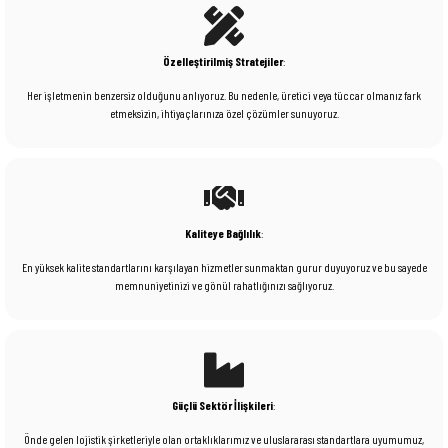
Özelleştirilmiş Stratejiler
:
Her işletmenin benzersiz olduğunu anlıyoruz. Bu nedenle, üretici veya tüccar olmanız fark
etmeksizin, ihtiyaçlarınıza özel çözümler sunuyoruz.
Kaliteye Bağlılık
:
En yüksek kalite standartlarını karşılayan hizmetler sunmaktan gurur duyuyoruz ve bu sayede
memnuniyetinizi ve gönül rahatlığınızı sağlıyoruz.
Güçlü Sektör İlişkileri
:
Önde gelen lojistik şirketleriyle olan ortaklıklarımız ve uluslararası standartlara uyumumuz,