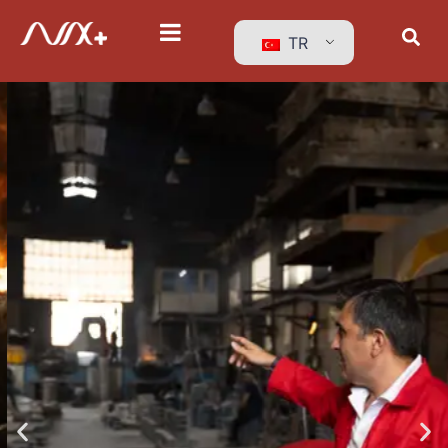
TR
Mükemmeliyete
Olan Bağlılık
Kaliteye, tedarik zinciri
mükemmelliyetine ve müşteri
memnuniyetine olan bağlılık, Avax