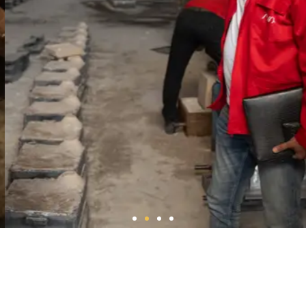
Plus’ın felsefesinin temel taşıdır.
Buraya tıklayın
HAKKIMIZDA
AVAX+