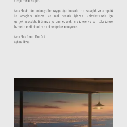
Sevgili meslektaşım,
Avax Plus’in tüm potansiyelleri saygıdeğer tüccarların arkadaşlık ve sempatisi
ile amaçlara ulaşma ve mal tedarik işlemini kolaylaştırmak için
gerçekleşecektir. Birbirimize yardım ederek, üreticilere ve son tüketicilere
hizmette etkili bir adım atabileceğimize inanıyoruz.
Avax Plus Genel Müdürü
Ayhan Aktaş