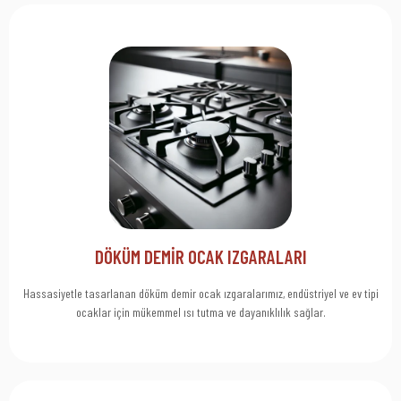
Click Here
İstemek İçin Tıklayın.
Döküm Demirin Gücünü Keşfedin! Daha Fazla Bilgi Almak ve Teklif
Dayanıklı Izgaraları İnceleyin
DÖKÜM DEMİR OCAK IZGARALARI
Hassasiyetle tasarlanan döküm demir ocak ızgaralarımız, endüstriyel ve ev tipi
ocaklar için mükemmel ısı tutma ve dayanıklılık sağlar.