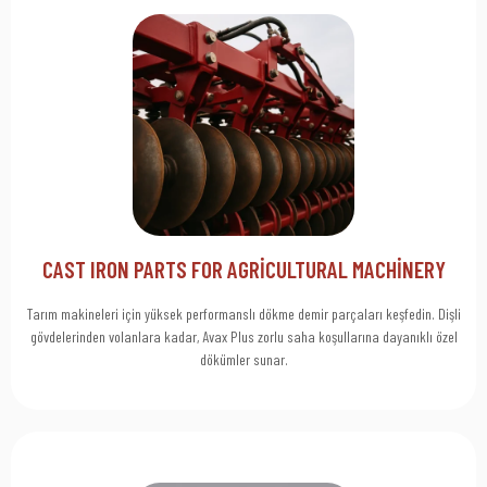
Click Here
desteği sunalım.
tasarımdan teslimata kadar güvenilirlik, hassasiyet ve mühendislik
Çizimlerinizi veya teknik spesifikasyonlarınızı bize gönderin;
CAST IRON PARTS FOR AGRICULTURAL MACHINERY
Birlikte Üretelim
Tarım makineleri için yüksek performanslı dökme demir parçaları keşfedin. Dişli
gövdelerinden volanlara kadar, Avax Plus zorlu saha koşullarına dayanıklı özel
dökümler sunar.