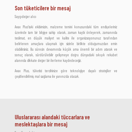
Son tüketicilere bir mesaj
Saygıdeğer alıcı
Avax Plus’taki ekibimizin, malzeme temini konusundaki tüm endişeleriniz
üzerinde tam bir bilgiye sahip olarak, zaman kaybi önleyerek, zamanında
teslimat, en düşük maliyet ve kalite ile organizasyonunuz tarafından
belirlenen amaçlara ulaşmak için sizinle birlikte olduğumuzdan emin
olabilirsiniz. Bu sürecin devamında küçük ama önemli bir adım atarak ve
sonuç olarak, sürdürülebilir gelişmeye doğru dünyadaki sıkışık rekabet
alanında dikkate değer bir ilerleme kaydedeceğiz.
Avax Plus, tüketici tercihinize göre teknolojiye dayalı stratejiler ve
çeşitlendirilmiş mal sağlama ile yanınızda olacak.
Uluslararası alandaki tüccarlara ve
meslektaşlara bir mesaj