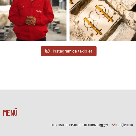
Instagram'da takip et
MENÜ
FOUNDRY
OTHER PRODUCTS
HAKKIMIZDA
İLETİŞİM
BLOG
MEDYA