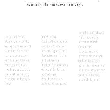
edinmek için tanıtım videolarımızı izleyin.
ENGLISH
EINFÜHRUNG AUF
TÜRKÇE TANITIM
INTRODUCTION
DEUTSCH
Merhaba! Ben Leili, Avax
Hello! I’m Shayan,
Hallo! Ich bin
Plus’a hoş geldiniz.
Welcome to Avax Plus
Romina,Willkommen bei
İhracat ve tedarik
an Export Management
Avax Plus. Wir sind hier,
süreçlerinizi
Company. We’re here
um Ihre Exporte und
kolaylaştırmak ve
to make your export
Beschaffung einfacher
güvence altına almak
and sourcing easier and
und sicherer zu
için buradayız. Eğer
more secure. If you
machen. Wenn Sie nach
güvenli ticaret ve kaliteli
need safe and reliable
sicherem Handel und
ürünler arıyorsanız, size
trade with high-quality
hochwertigen
yardımcı olmaktan
products, I’m happy to
Produkten suchen,
mutluluk duyarım!
help!
helfe ich Ihnen gerne!