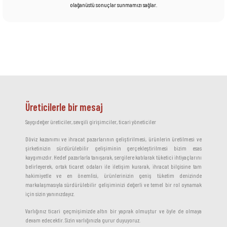
olağanüstü sonuçlar sunmamızı sağlar.
Üreticilerle bir mesaj
Saygıdeğer üreticiler, sevgili girişimciler, ticari yöneticiler
Döviz kazanımı ve ihracat pazarlarının geliştirilmesi, ürünlerin üretilmesi ve
şirketinizin sürdürülebilir gelişiminin gerçekleştirilmesi bizim esas
kaygımızdır. Hedef pazarlarla tanışarak, sergilere katılarak tüketici ihtiyaçlarını
belirleyerek, ortak ticaret odaları ile iletişim kurarak, ihracat bilgisine tam
hakimiyetle ve en önemlisi, ürünlerinizin geniş tüketim denizinde
markalaşmasıyla sürdürülebilir gelişiminizi değerli ve temel bir rol oynamak
için sizin yanınızdayız.
Varlığınız ticari geçmişimizde altın bir yaprak olmuştur ve öyle de olmaya
devam edecektir. Sizin varlığınızla gurur duyuyoruz.